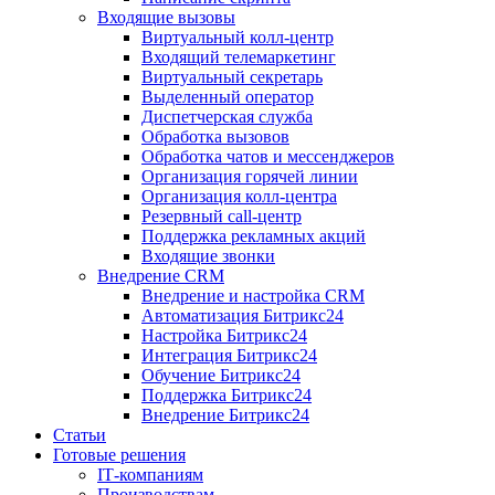
Входящие вызовы
Виртуальный колл‑центр
Входящий телемаркетинг
Виртуальный секретарь
Выделенный оператор
Диспетчерская служба
Обработка вызовов
Обработка чатов и мессенджеров
Организация горячей линии
Организация колл‑центра
Резервный call‑центр
Поддержка рекламных акций
Входящие звонки
Внедрение CRM
Внедрение и настройка CRM
Автоматизация Битрикс24
Настройка Битрикс24
Интеграция Битрикс24
Обучение Битрикс24
Поддержка Битрикс24
Внедрение Битрикс24
Статьи
Готовые решения
IT‑компаниям
Производствам