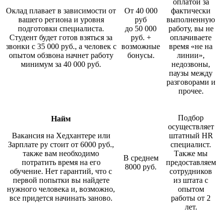
оплатой за
Оклад плавает в зависимости от
От 40 000
фактически
вашего региона и уровня
руб
выполненную
подготовки специалиста.
до 50 000
работу, вы не
Студент будет готов взяться за
руб. +
оплачиваете
звонки с 35 000 руб., а человек с
возможные
время «не на
опытом обзвона начнет работу
бонусы.
линии»,
минимум за 40 000 руб.
недозвоны,
паузы между
разговорами и
прочее.
Подбор
Найм
осуществляет
Вакансия на Хедхантере или
штатный HR
Зарплате ру стоит от 6000 руб.,
специалист.
также вам необходимо
Также мы
В среднем
потратить время на его
предоставляем
8000 руб.
обучение. Нет гарантий, что с
сотрудников
первой попытки вы найдете
из штата с
нужного человека и, возможно,
опытом
все придется начинать заново.
работы от 2
лет.