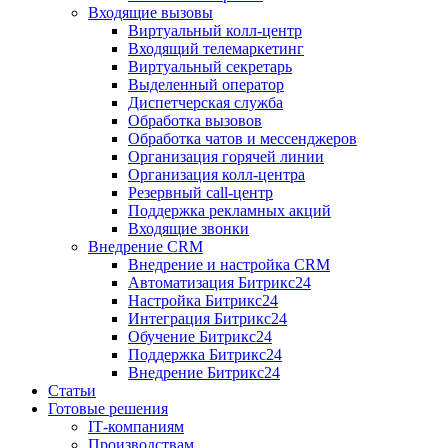
Входящие вызовы
Виртуальный колл‑центр
Входящий телемаркетинг
Виртуальный секретарь
Выделенный оператор
Диспетчерская служба
Обработка вызовов
Обработка чатов и мессенджеров
Организация горячей линии
Организация колл‑центра
Резервный call‑центр
Поддержка рекламных акций
Входящие звонки
Внедрение CRM
Внедрение и настройка CRM
Автоматизация Битрикс24
Настройка Битрикс24
Интеграция Битрикс24
Обучение Битрикс24
Поддержка Битрикс24
Внедрение Битрикс24
Статьи
Готовые решения
IT‑компаниям
Производствам