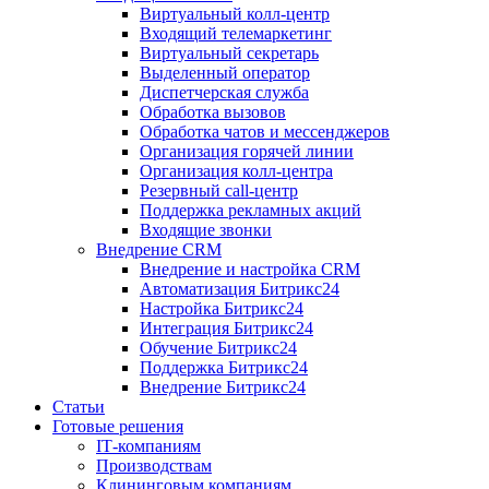
Виртуальный колл‑центр
Входящий телемаркетинг
Виртуальный секретарь
Выделенный оператор
Диспетчерская служба
Обработка вызовов
Обработка чатов и мессенджеров
Организация горячей линии
Организация колл‑центра
Резервный call‑центр
Поддержка рекламных акций
Входящие звонки
Внедрение CRM
Внедрение и настройка CRM
Автоматизация Битрикс24
Настройка Битрикс24
Интеграция Битрикс24
Обучение Битрикс24
Поддержка Битрикс24
Внедрение Битрикс24
Статьи
Готовые решения
IT‑компаниям
Производствам
Клининговым компаниям