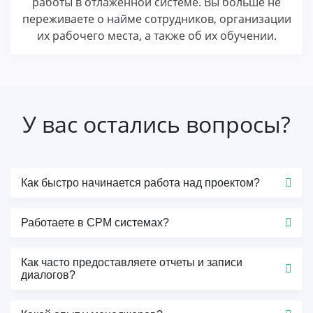
работы в отлаженной системе. Вы больше не
переживаете о найме сотрудников, организации
их рабочего места, а также об их обучении.
У вас остались вопросы?
Как быстро начинается работа над проектом?
Подготовка занимает от 3 до 7 дней, все зависит
Работаете в СРМ системах?
от типа проекта и наличия у Заказчика
материалов для работы. Есть примеры, когда
Да, мы работаем в СРМ системах Заказчика,
работу начинали всего спустя сутки после
Как часто предоставляете отчеты и записи
знакомы с АМО, Битрикс24, Сбис СРМ, YCLIENTS.
обращения
диалогов?
Более того, мы сами являемся
сертифицированным партнером Битрикс24,
В любом проекте мы предоставляем