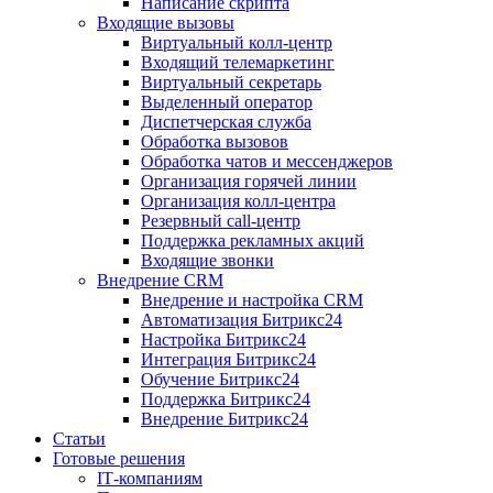
Написание скрипта
Входящие вызовы
Виртуальный колл‑центр
Входящий телемаркетинг
Виртуальный секретарь
Выделенный оператор
Диспетчерская служба
Обработка вызовов
Обработка чатов и мессенджеров
Организация горячей линии
Организация колл‑центра
Резервный call‑центр
Поддержка рекламных акций
Входящие звонки
Внедрение CRM
Внедрение и настройка CRM
Автоматизация Битрикс24
Настройка Битрикс24
Интеграция Битрикс24
Обучение Битрикс24
Поддержка Битрикс24
Внедрение Битрикс24
Статьи
Готовые решения
IT‑компаниям