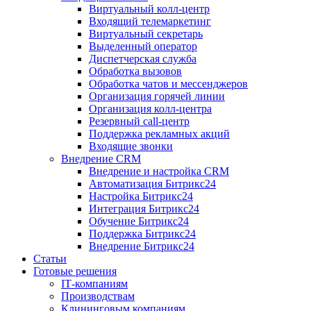
Виртуальный колл‑центр
Входящий телемаркетинг
Виртуальный секретарь
Выделенный оператор
Диспетчерская служба
Обработка вызовов
Обработка чатов и мессенджеров
Организация горячей линии
Организация колл‑центра
Резервный call‑центр
Поддержка рекламных акций
Входящие звонки
Внедрение CRM
Внедрение и настройка CRM
Автоматизация Битрикс24
Настройка Битрикс24
Интеграция Битрикс24
Обучение Битрикс24
Поддержка Битрикс24
Внедрение Битрикс24
Статьи
Готовые решения
IT‑компаниям
Производствам
Клининговым компаниям