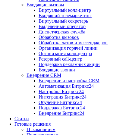
Входящие вызовы
Виртуальный колл‑центр
Входящий телемаркетинг
Виртуальный секретарь
Выделенный оператор
Диспетчерская служба
Обработка вызовов
Обработка чатов и мессенджеров
Организация горячей линии
Организация колл‑центра
Резервный call‑центр
Поддержка рекламных акций
Входящие звонки
Внедрение CRM
Внедрение и настройка CRM
Автоматизация Битрикс24
Настройка Битрикс24
Интеграция Битрикс24
Обучение Битрикс24
Поддержка Битрикс24
Внедрение Битрикс24
Статьи
Готовые решения
IT‑компаниям
Производствам