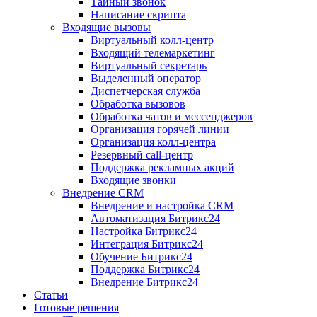
Тайный звонок
Написание скрипта
Входящие вызовы
Виртуальный колл‑центр
Входящий телемаркетинг
Виртуальный секретарь
Выделенный оператор
Диспетчерская служба
Обработка вызовов
Обработка чатов и мессенджеров
Организация горячей линии
Организация колл‑центра
Резервный call‑центр
Поддержка рекламных акций
Входящие звонки
Внедрение CRM
Внедрение и настройка CRM
Автоматизация Битрикс24
Настройка Битрикс24
Интеграция Битрикс24
Обучение Битрикс24
Поддержка Битрикс24
Внедрение Битрикс24
Статьи
Готовые решения