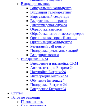
Входящие вызовы
Виртуальный колл‑центр
Входящий телемаркетинг
Виртуальный секретарь
Выделенный оператор
Диспетчерская служба
Обработка вызовов
Обработка чатов и мессенджеров
Организация горячей линии
Организация колл‑центра
Резервный call‑центр
Поддержка рекламных акций
Входящие звонки
Внедрение CRM
Внедрение и настройка CRM
Автоматизация Битрикс24
Настройка Битрикс24
Интеграция Битрикс24
Обучение Битрикс24
Поддержка Битрикс24
Внедрение Битрикс24
Статьи
Готовые решения
IT‑компаниям
Производствам