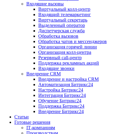
Входящие вызовы
Виртуальный колл‑центр
Входящий телемаркетинг
Виртуальный секретарь
Выделенный оператор
Диспетчерская служба
Обработка вызовов
Обработка чатов и мессенджеров
Организация горячей линии
Организация колл‑центра
Резервный call‑центр
Поддержка рекламных акций
Входящие звонки
Внедрение CRM
Внедрение и настройка CRM
Автоматизация Битрикс24
Настройка Битрикс24
Интеграция Битрикс24
Обучение Битрикс24
Поддержка Битрикс24
Внедрение Битрикс24
Статьи
Готовые решения
IT‑компаниям
Производствам