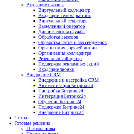
Входящие вызовы
Виртуальный колл‑центр
Входящий телемаркетинг
Виртуальный секретарь
Выделенный оператор
Диспетчерская служба
Обработка вызовов
Обработка чатов и мессенджеров
Организация горячей линии
Организация колл‑центра
Резервный call‑центр
Поддержка рекламных акций
Входящие звонки
Внедрение CRM
Внедрение и настройка CRM
Автоматизация Битрикс24
Настройка Битрикс24
Интеграция Битрикс24
Обучение Битрикс24
Поддержка Битрикс24
Внедрение Битрикс24
Статьи
Готовые решения
IT‑компаниям
Производствам