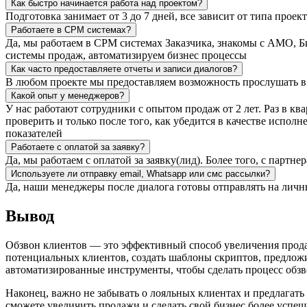
Как быстро начинается работа над проектом?
Подготовка занимает от 3 до 7 дней, все зависит от типа проек
Работаете в СРМ системах?
Да, мы работаем в СРМ системах Заказчика, знакомы с АМО, 
системы продаж, автоматизируем бизнес процессы
Как часто предоставляете отчеты и записи диалогов?
В любом проекте мы предоставляем возможность прослушать в р
Какой опыт у менеджеров?
У нас работают сотрудники с опытом продаж от 2 лет. Раз в 
проверить и только после того, как убедится в качестве испол
показателей
Работаете с оплатой за заявку?
Да, мы работаем с оплатой за заявку(лид). Более того, с партн
Используете ли отправку email, Whatsapp или смс рассылки?
Да, наши менеджеры после диалога готовы отправлять на личн
Вывод
Обзвон клиентов — это эффективный способ увеличения продаж
потенциальных клиентов, создать шаблоны скриптов, предложит
автоматизированные инструменты, чтобы сделать процесс обз
Наконец, важно не забывать о лояльных клиентах и предлагать
сможете увеличить продажи и сделать свой бизнес более успе