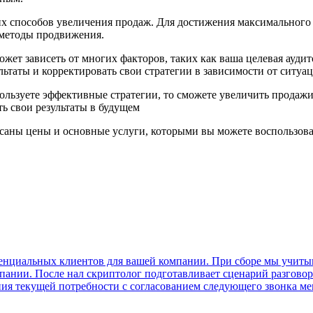
гих способов увеличения продаж. Для достижения максимального 
 методы продвижения.
жет зависеть от многих факторов, таких как ваша целевая аудит
ьтаты и корректировать свои стратегии в зависимости от ситуа
пользуете эффективные стратегии, то сможете увеличить продажи
ть свои результаты в будущем
исаны цены и основные услуги, которыми вы можете воспользова
тенциальных клиентов для вашей компании. При сборе мы учиты
мпании. После нал скриптолог подготавливает сценарий разговор
ния текущей потребности с согласованием следующего звонка мен