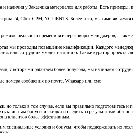
та и наличия у Заказчика материалов для работы. Есть примеры, 
Битрикс24, Сбис СРМ, YCLIENTS. Более того, мы сами являемся
ежиме реального времени все переговоры менеджеров, а также у
квартал мы проводим повышение квалификации. Каждого менеджер
нения, наш сотрудник уходит на линию. Также куратор проекта с
ерами, с которыми работаем более полугода, мы начинаем сотрудн
ые номера сообщения по почте, Whatsapp или смс
, но только в том случае, если вы правильно подготовитесь и 
ь клиентам бонусы и скидки и следить за результатами обзвона.
вона клиентов более эффективным.
 им специальные условия и бонусы, чтобы поддерживать их лоял
шным.