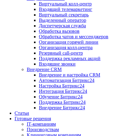
Виртуальный колл‑центр
Входящий телемаркетинг
Виртуальный секретарь
Выделенный оператор
Диспетчерская служба
Обработка вызовов
Обработка чатов и мессенджеров
Организация горячей линии
Организация колл‑центра
Резервный call‑центр
Поддержка рекламных акций
Входящие звонки
Внедрение CRM
Внедрение и настройка CRM
Автоматизация Битрикс24
Настройка Битрикс24
Интеграция Битрикс24
Обучение Битрикс24
Поддержка Битрикс24
Внедрение Битрикс24
Статьи
Готовые решения
IT‑компаниям
Производствам
Клининговым компаниям