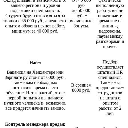
Оклад плавает в зависимости от
От 40 000
фактически
вашего региона и уровня
руб
выполненную
подготовки специалиста.
до 50 000
работу, вы не
Студент будет готов взяться за
руб. +
оплачиваете
звонки с 35 000 руб., а человек с
возможные
время «не на
опытом обзвона начнет работу
бонусы.
линии»,
минимум за 40 000 руб.
недозвоны,
паузы между
разговорами и
прочее.
Подбор
Найм
осуществляет
Вакансия на Хедхантере или
штатный HR
Зарплате ру стоит от 6000 руб.,
специалист.
также вам необходимо
Также мы
В среднем
потратить время на его
предоставляем
8000 руб.
обучение. Нет гарантий, что с
сотрудников
первой попытки вы найдете
из штата с
нужного человека и, возможно,
опытом
все придется начинать заново.
работы от 2
лет.
Контроль менеджера продаж