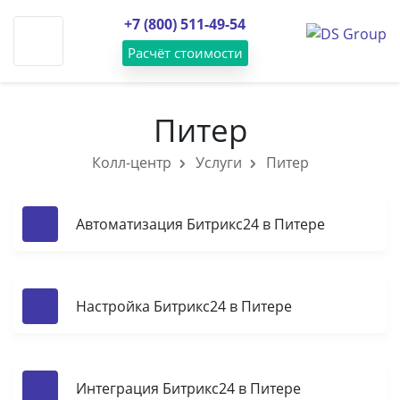
Skip
+7 (800) 511-49-54
to
content
Расчёт стоимости
О компании
Питер
Услуги
Колл-центр
Услуги
Питер
Статьи
Готовые решения
Автоматизация Битрикс24 в Питере
Кейсы
Клиенты
Настройка Битрикс24 в Питере
Контакты
Интеграция Битрикс24 в Питере